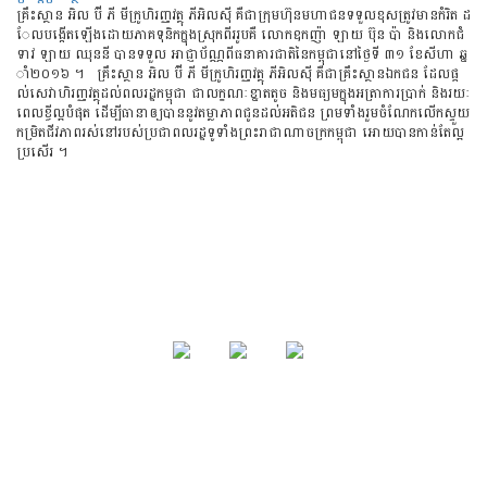
គ្រឹះស្ថាន អិល ប៊ី​ ភី មីក្រូហិរញ្ញវត្ថុ ភីអិលស៊ី គឺជាក្រុមហ៊ុនមហាជនទទួលខុសត្រូវមានកំរិត ដ
ែលបង្កើតឡើងដោយភាគទុនិកក្នុងស្រុកពីររូបគឺ លោកឧកញ៉ា ឡាយ ប៊ុន ប៉ា និងលោកជំ
ទាវ ឡាយ ឈុននី​ បានទទួល អាជ្ញាប័ណ្ណពីធនាគារជាតិនៃកម្ពុជានៅថ្ងៃទី ៣១ ខែសីហា ឆ្ន
ាំ២០១៦ ។ គ្រឹះស្ថាន អិល ប៊ី​ ភី មីក្រូហិរញ្ញវត្ថុ ភីអិលស៊ី គឺជាគ្រឹះស្ថានឯកជន ដែលផ្ត
ល់សេវាហិរញ្ញវត្ថុ​ដល់ពលរដ្ឋកម្ពុជា ជាលក្ខណៈខ្នាតតូច​ និងមធ្យម​ក្នុ​ង​អត្រាការប្រាក់ និងរយៈ
ពេលខ្ចីល្អបំផុត ដើម្បីធានាឲ្យបាននូវ​តម្លាភាពជូនដល់អតិជន ព្រមទាំងរួមចំណែកលើកស្ទួយ
កម្រិតជីវភាពរស់នៅរបស់ប្រជាពលរដ្ឋ​ទូទាំង​ព្រះរាជា​ណាចក្រកម្ពុជា អោយបានកាន់តែល្អ
ប្រសើរ ។
អំពីយើង
ផលិតផល
ទំនាក់ទំនង
©២០១៦​ - រក្សាសិទ្ធិគ្រប់យ៉ាង ដោយ
LBP Microfinance Plc
. រចនា និងបង្ហ
ោះដោយ
សឺវីងវេប សឹលូសិន
.