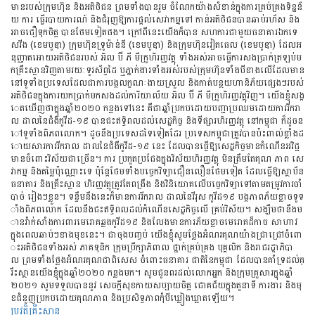
មានរបស់ក្រុមហ៊ុន និងអតិថិជន ព្រមទាំងបានរួម ចំណែកយ៉ាងសំខាន់ក្នុងការគ្រប់គ្រងទិន្នន័
យ ការ ធ្វើរបាយការណ៍ និងជំរុញឱ្យការផ្តល់សេវាកម្មទៅ កាន់អតិថិជនបានឆាប់រហ័ស និង
អាចជឿទុកចិត្ត បានថែមទៀតផង។ ក្រៅពីនេះយើងក៏បាន សហការជាមួយធនាគារឯកទេ
សវីង (ខេមបូឌា) ក្រុមហ៊ុនទ្រូម៉ាន់នី (ខេមបូឌា) និងក្រុមហ៊ុនវៀតធេល (ខេមបូឌា) ដែលអ
នុញ្ញាតអោយអតិថិជនរបស់ អិល ប៊ី ភី មីក្រូហិរញ្ញវត្ថុ ទាំងអស់អាចធ្វើការសងប្រាក់ត្រឡប់ម
កគ្រឹះស្ថានវិញតាមរយៈទូរស័ព្ទដៃ ឬភ្នាក់ងារទាំងអស់របស់ក្រុមហ៊ុនទាំងបីខាងលើដែលមាន
នៅទូទាំងប្រទេសដែលជាការបង្កលក្ខណៈងាយស្រួល និងកាត់បន្ថយហានិភ័យផ្សេងៗរបស់
អតិថិជនក្នុងការយកប្រាក់មកសងដល់ការិយាល័យ អិល ប៊ី ភី មីក្រូហិរញ្ញវត្ថុវិញ។ យើងខ្ញុំសង្ក
េតឃើញថាក្នុងឆ្នាំ២០២០ កន្លងទៅនេះ គឺជាឆ្នាំប្រកបដោយបញ្ហាប្រឈមដោយការរីករា
ល ដាលនៃជំងឺកូវីដ-១៩ បានជះឥទ្ធិពលដល់សេដ្ឋកិច្ច និងទីផ្សារហិរញ្ញវត្ថុ នៅកម្ពុជា ក៏ដូចន
ៅទូទាំងពិភពលោក។ ដូចនឹងប្រទេសដទៃទៀតដែរ ប្រទេសកម្ពុជាត្រូវបានប៉ះពាល់ខ្លាំងដ
ោយសារការរីករាល ដាលនៃជំងឺកូវីដ-១៩ នេះ ដែលបានធ្វើឱ្យសេដ្ឋកិច្ចមានកំណើនអវិជ្ជ
មានចំពោះវិស័យជាច្រើន។ ការ ប្រកួតប្រជែងក្នុងវិស័យហិរញ្ញវត្ថុ មិនត្រឹមតែគុណ ភាព សេ
វាកម្ម និងតម្លៃប៉ុណ្ណោះទេ ប៉ុន្តែថែមទាំងបច្ចេកវិទ្យាជឿនលឿនថែមទៀត ដែលធ្វើឱ្យស្ថាប័ន
ធនាគារ និងគ្រឹះស្ថាន ហិរញ្ញវត្ថុត្រូវតែពង្រឹង និងវិនិយោគលើបច្ចេកវិទ្យាទៅតាមតម្រូវការចាំ
បាច់ រៀងៗខ្លួន។ ទន្ទឹមនឹងនេះក៏មានការរីករាល ដាលនៃវីរុស កូវីដ១៩ បង្កភាពភ័យខ្លាចទូទ
ាំងពិភពលោក ដែលនឹងជះឥទ្ធិពលដល់កំណើនសេដ្ឋកិច្ចលើ គ្រប់វិស័យ។ សង្ឃឹមថានឹងម
ានវ៉ាក់សាំងការពារមេរោគឆ្លងកូវីដ១៩ និងលែងមានការភ័យខ្លាចមេរោគដ៏កាច សាហាវ
ក្នុងពេលឆាប់ៗខាងមុខនេះ។ ជាចុងបញ្ចប់ យើងខ្ញុំសូមថ្លែងអំណរគុណយ៉ាងជ្រាជ្រៅចំពោ
ះអតិថិជនទាំងអស់ ភាគទុនិក ក្រុមប្រឹក្សាភិពាល ថ្នាក់គ្រប់គ្រង បុគ្គលិក និងរាជរដ្ឋាភិបា
ល ព្រមទាំងថ្លែងអំណរគុណជាពិសេស ចំពោះធនាគារ ជាតិនៃកម្ពុជា ដែលបានគាំទ្រដល់គ្
រឹះស្ថានយើងខ្ញុំក្នុងឆ្នាំ២០២០ កន្លងមក។ សូមជូនពរដល់លោកអ្នក និងក្រុមគ្រួសារក្នុងឆ្នាំ
២០២១ សូមទទួលបាននូវ សេចក្តីសុខកាយសប្បាយចិត្ត ជោគជ័យក្នុងតួនាទី ការងារ និងមុ
ខជំនួញប្រកបដោយគុណភាព និងប្រសិទ្ធភាពកុំបីឃ្លៀងឃ្លាតឡើយ។
ប្រវត្តិគ្រឹះស្ថាន