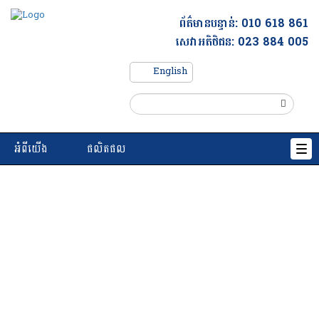
ព័ត៌មានបន្ទាន់
: 010 618 861
សេវាអតិថិជន: 023 884 005
English
អំពីយើង
ផលិតផល
T
o
g
g
l
e
n
a
v
i
g
a
t
i