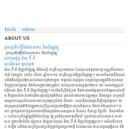
o
n
ទំព័រដើម
ផលិតផល
ABOUT US
ក្រម​ប្រតិបត្តិ​វិស័យ​ធនាគារ​ និង​ហិរញ្ញវត្ថុ
ក្រម​ប្រតិបត្តិ​វិស័យ​ធនាគារ​ និង​ហិរញ្ញវត្ថុ
រចនាសម្ព័ន្ធ​ អិល ប៊ី ភី
សារពីគណៈគ្រប់គ្រង
អិល ប៊ី ភី មីក្រូហិរញ្ញវត្ថុ ភីអិលស៊ី ជាគ្រឹះស្ថានឯកជន ដែលបានទទួលអាជ្ញាបណ្ណពីធនាគារ
ជាតិ នៃកម្ពុជា នៅខែ សីហា ឆ្នាំ២០១៦ ជាគ្រឹះស្ថានមីក្រូហិរញ្ញវត្ថុ។ គោលបំណងដ៏ធំរបស់
យើងគឺចង់ផ្តល់ឱកាសដល់សហគ្រិនកម្ពុជា ទទួលបាននូវមូល ធនគ្រប់គ្រាន់ក្នុងវិនិយោគមុខ
ជំនួញរបស់ពួកគេ និងបំពេញតាមតម្រូវការ របស់ប្រជាពលរដ្ឋទូទៅតាម រយៈសេវាកម្មប្រាក់
កម្ចីរបស់ អិល ប៊ី ភី មីក្រូហិរញ្ញវត្ថុ។ ការខិតខំប្រឹងប្រែង និងការយកចិត្តទុកដាក់បំផុតរបស់យើ
ង គឺផ្តោតសំខាន់ទៅលើការផ្តល់ជូនអតិថិជន នូវសេវាឥណទានខ្នាតតូច និងមធ្យម ជាមួយនឹ
ងអត្រាការប្រាក់ដែលមានភាពប្រកួតប្រជែង និងរយៈ ពេលខ្ចីសមរម្យដើម្បីបង្កលក្ខណៈងា
យស្រួលជូនអតិថិជនក្នុងការប្រើប្រាស់ប្រាក់កម្ចីឱ្យមានប្រសិទ្ធភាព និងមាននិរន្តរភាព។ គ
ណៈគ្រប់គ្រងជាន់ខ្ពស់របស់យើងសុទ្ធតែមានសម្ថភាព ចំណេះ ជំនាញ វិជ្ជាជីវៈ និងបទពិស
ោធន៍ជាច្រើនឆ្នាំក្នុងវិស័យហិរញ្ញ វត្ថុ រួមនឹងប្រភពទុនរឹងមាំ ច្បាស់លាស់ដែលអាច ធានា
បាន នូវការរីកចំរើន ស្ថិរភាព និរន្តរភាពរបស់ អិល ប៊ី ភី មីក្រូហិរញ្ញវត្ថុបាន។ លើសពីនេះទ
ៅទៀត យើងបានប្រើប្រាស់ប្រព័ន្ធគ្រប់គ្រងប្រាក់កម្ចី ដែលអាចធានាបាននូវសុវត្ថិភាព ព័ត៌